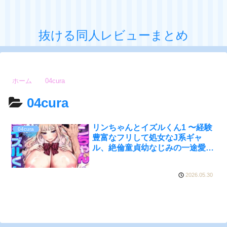
抜ける同人レビューまとめ
ホーム
04cura
04cura
リンちゃんとイズルくん1 〜経験
04cura
豊富なフリして処女なJ系ギャ
ル、絶倫童貞幼なじみの一途愛に
堕ちる…っ！〜《体格差×こじら
せ両片想い編》【ボイス付き
2026.05.30
Live2Dアニメ入】 04cura