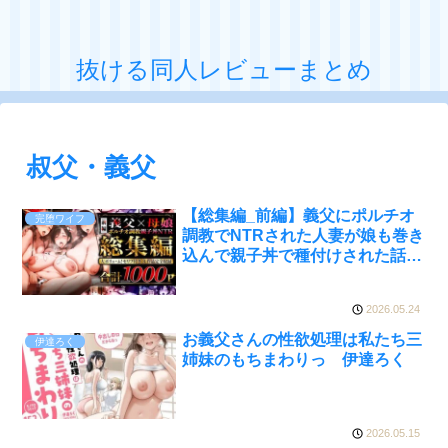
抜ける同人レビューまとめ
叔父・義父
【総集編_前編】義父にポルチオ
完堕ワイフ
調教でNTRされた人妻が娘も巻き
込んで親子丼で種付けされた話
完堕ワイフ
2026.05.24
お義父さんの性欲処理は私たち三
伊達ろく
姉妹のもちまわりっ 伊達ろく
2026.05.15