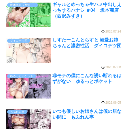
ギャルとめっちゃ生ハメ中出しえ
坂本商店（西沢みずき）
っちするハナシ ＃04 坂本商店
（西沢みずき）
2026.07.24
しすたーこんとらすと 溺愛お姉
ダイコテツ団
ちゃんと濃密性活 ダイコテツ団
2026.07.08
非モテの僕にこんな誘い断れるは
ゆるっとポケット
ずがない ゆるっとポケット
2026.06.05
いつも優しいお姉さんは僕の居な
もふれん亭
い間に もふれん亭