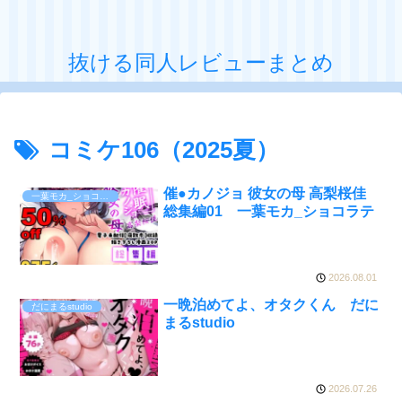
抜ける同人レビューまとめ
コミケ106（2025夏）
催●カノジョ 彼女の母 高梨桜佳
一葉モカ_ショコラテ
総集編01 一葉モカ_ショコラテ
2026.08.01
一晩泊めてよ、オタクくん だに
だにまるstudio
まるstudio
2026.07.26