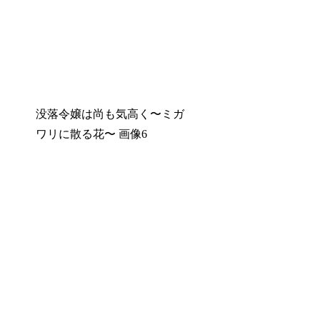
没落令嬢は尚も気高く〜ミガ
ワリに散る花〜 画像6