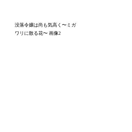
没落令嬢は尚も気高く〜ミガ
ワリに散る花〜 画像2