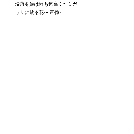
没落令嬢は尚も気高く〜ミガ
ワリに散る花〜 画像7