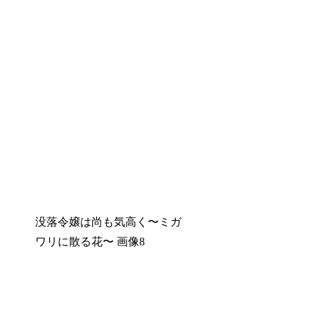
没落令嬢は尚も気高く〜ミガ
ワリに散る花〜 画像8