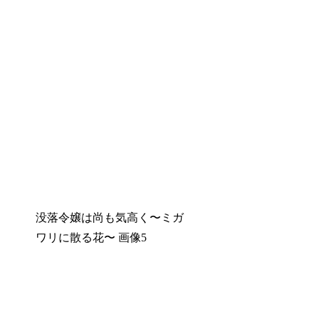
没落令嬢は尚も気高く〜ミガ
ワリに散る花〜 画像5