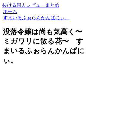
抜ける同人レビューまとめ
ホーム
すまいるふぉらんかんぱにぃ。
没落令嬢は尚も気高く〜
ミガワリに散る花〜 す
まいるふぉらんかんぱに
ぃ。