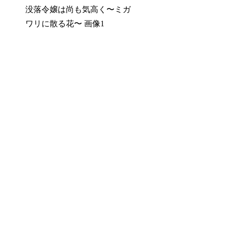
没落令嬢は尚も気高く〜ミガ
ワリに散る花〜 画像1