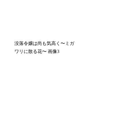
没落令嬢は尚も気高く〜ミガ
ワリに散る花〜 画像3