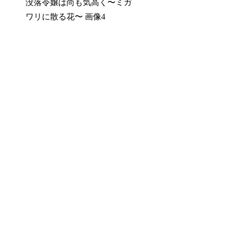
没落令嬢は尚も気高く〜ミガ
ワリに散る花〜 画像4