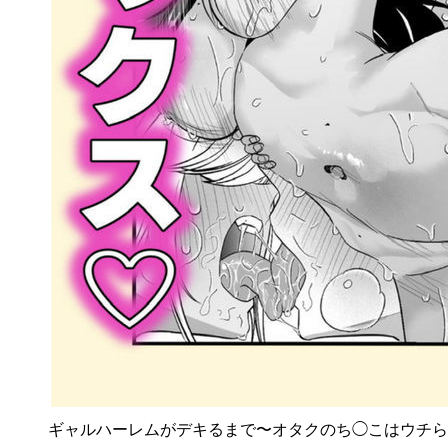
ギャルハーレムがデキるまで〜オタクのち◯こはウチら