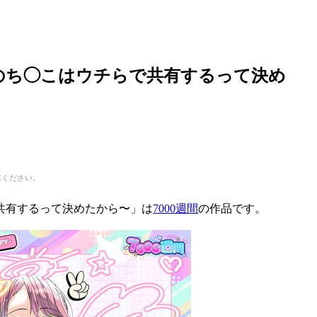
のち◯こはウチらで共有するって決め
慮ください。
共有するって決めたから〜」は
7000週間
の作品です。