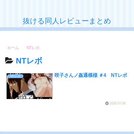
抜ける同人レビューまとめ
ホーム
NTレボ
NTレボ
咲子さんノ姦通模様 ＃4 NTレボ
NTレボ
2026.07.06