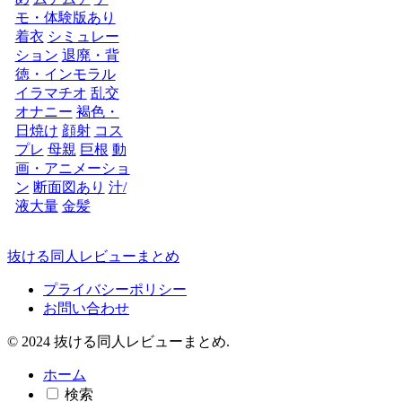
モ・体験版あり
着衣
シミュレー
ション
退廃・背
徳・インモラル
イラマチオ
乱交
オナニー
褐色・
日焼け
顔射
コス
プレ
母親
巨根
動
画・アニメーショ
ン
断面図あり
汁/
液大量
金髪
抜ける同人レビューまとめ
プライバシーポリシー
お問い合わせ
© 2024 抜ける同人レビューまとめ.
ホーム
検索