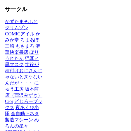
サークル
かずたまそふと
クリムゾン
COMICアイル
か
みか堂
ろまあぽ
三崎
ももまろ
聖
華快楽書店
ぽり
うれたん
猫耳と
黒マスク
竿役が
種付けおじさんじ
ゃないとヌケない
んだが・・・
に
ゅう工房
坂本商
店（西沢みずき）
Cior
どじろーブッ
クス
夜あくび小
隊
全自動下ネタ
製造マシーン
め
ろんの星々