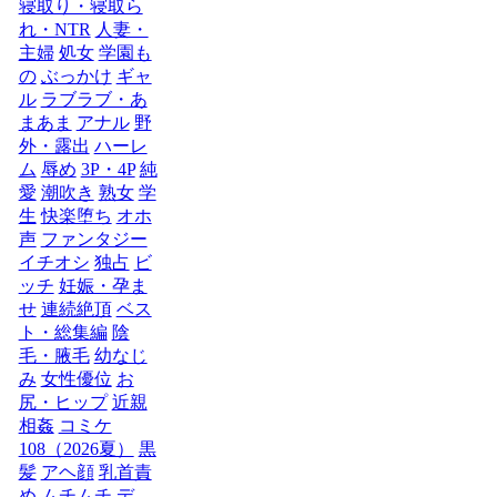
寝取り・寝取ら
れ・NTR
人妻・
主婦
処女
学園も
の
ぶっかけ
ギャ
ル
ラブラブ・あ
まあま
アナル
野
外・露出
ハーレ
ム
辱め
3P・4P
純
愛
潮吹き
熟女
学
生
快楽堕ち
オホ
声
ファンタジー
イチオシ
独占
ビ
ッチ
妊娠・孕ま
せ
連続絶頂
ベス
ト・総集編
陰
毛・腋毛
幼なじ
み
女性優位
お
尻・ヒップ
近親
相姦
コミケ
108（2026夏）
黒
髪
アヘ顔
乳首責
め
ムチムチ
デ