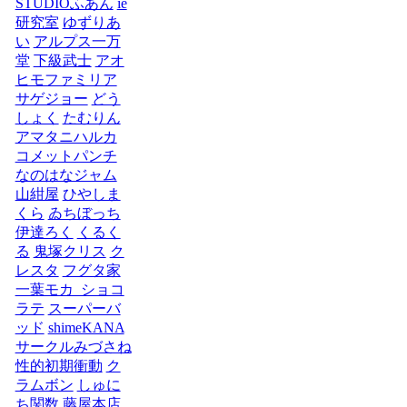
STUDIOふあん
ie
研究室
ゆずりあ
い
アルプス一万
堂
下級武士
アオ
ヒモファミリア
サゲジョー
どう
しょく
たむりん
アマタニハルカ
コメットパンチ
なのはなジャム
山紺屋
ひやしま
くら
ゐちぼっち
伊達ろく
くるく
る
鬼塚クリス
ク
レスタ
フグタ家
一葉モカ_ショコ
ラテ
スーパーバ
ッド
shimeKANA
サークルみづさね
性的初期衝動
ク
ラムボン
しゅに
ち関数
藤屋本店