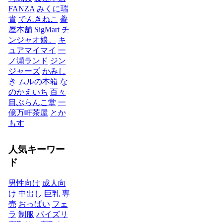
FANZA
みくに瑞
貴
でんきねこ
薺
屋本舗
SigMart
チ
ンジャオ娘。
キ
ュアマイマイ
一
ノ瀬ランド
ジン
ジャーズ
かみし
き
ムルの本箱
な
のかえいち
百々
目ぶらんこ堂
一
億万軒茶屋
とか
もす
人気キーワー
ド
男性向け
成人向
け
中出し
巨乳
専
売
おっぱい
フェ
ラ
制服
パイズリ